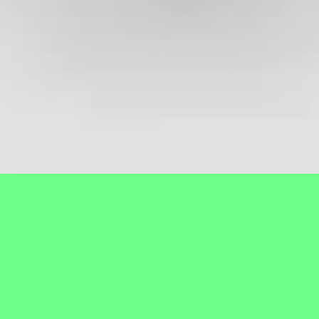
Profil Desa
Gambaran umum
Sejarah
Visi Misi