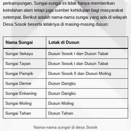
perkampungan. Sungai-sungai ini tidak hanya memberikan
keindahan alam tetapi juga sumber kehidupan bagi masyarakat
setempat. Berikut adalah nama-nama sungai yang ada di wilayah
Desa Sosok beserta letaknya di masing-masing dusun:
Nama Sungai
Letak di Dusun
Sungai Sekayu
Dusun Sosok I dan Dusun Tabat
Sungai Tayan
Dusun Sosok I dan Dusun Tabat
Sungai Pampik
Dusun Sosok II dan Dusun Moling
Sungai Demie
Dusun Dangku
Sungai Enkaning
Dusun Dangku
Sungai Moling
Dusun Moling
Sungai Tahan
Dusun Tahan
Nama-nama sungai di desa Sosok