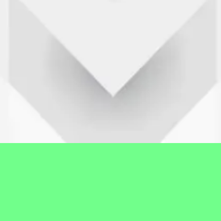
Profil Desa
Gambaran umum