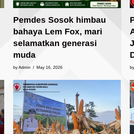
Pemdes Sosok himbau
bahaya Lem Fox, mari
A
selamatkan generasi
muda
D
by
Admin
May 16, 2026
b