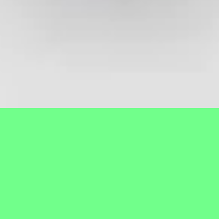
Profil Desa
Gambaran umum
Sejarah
Visi Misi